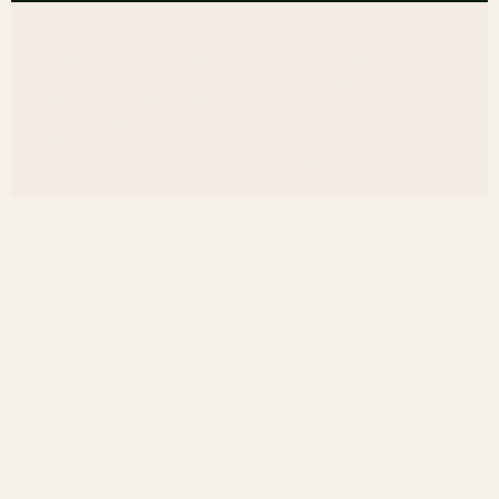
Avertissement légal —
Ce site ne constitue pas une offre
d'investissement, un prospectus ou un document réglementé.
Sustainable Forestry Services Sàrl ne fournit pas de conseil en
investissement agréé. L'investissement dans des actifs agroforestiers
comporte des risques réels et spécifiques. Les participants
potentiels sont invités à consulter leurs propres conseillers
juridiques, fiscaux et financiers avant toute décision.