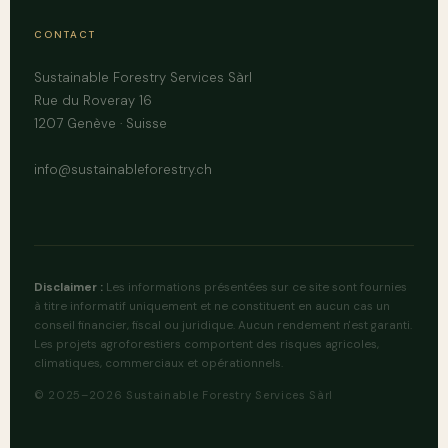
CONTACT
Sustainable Forestry Services Sàrl
Rue du Roveray 16
1207 Genève · Suisse
info@sustainableforestry.ch
Disclaimer :
Les informations présentées sur ce site sont fournies
à titre informatif uniquement et ne constituent en aucun cas un
conseil financier, fiscal ou juridique. Aucun rendement n'est garanti.
Les projets agroforestiers comportent des risques agricoles,
climatiques, commerciaux et opérationnels.
© 2025–2026 Sustainable Forestry Services Sàrl