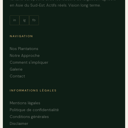
en Asie du Sud-Est. Actifs réels. Vision long terme.
in
ig
fb
NAVIGATION
Nos Plantations
Notre Approche
Comment s'impliquer
Galerie
Contact
INFORMATIONS LÉGALES
Mentions légales
Politique de confidentialité
Conditions générales
Disclaimer